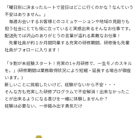
「曜日別に決まったルートで翌日はどこに行くのかな？なんていう
不安はありません。」
毎週お会いするお客様とのコミュケーションや地域の見廻りも
担う社会にとても役に立っていると実感出来るそんなお仕事です。
配送先では沢山のありがとうの言葉が溢れる素敵なお仕事！
先輩社員が約１か月間同乗する充実の研修期間、研修後も先輩
社員がフォローに入ります！
「９割が未経験スタート！充実の1ヶ月研修で、一生モノのスキル
を。」(研修期間は業務取得状況により短縮・延長する場合が御座
います。)
新しいことに挑戦したいけど、経験がないから不安・・・
そんな方も充実した研修プログラムで不安解消！出来なかったこ
とが出来るようになる喜びを一緒に体験しませんか？
経験は必要ない、一歩踏み出す勇気だけ