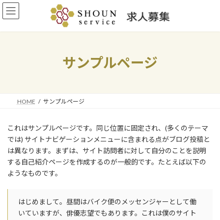
コ
ナ
ン
ビ
テ
ゲ
ン
ー
ツ
シ
へ
ョ
サンプルページ
ス
ン
キ
に
ッ
移
プ
動
HOME
サンプルページ
これはサンプルページです。同じ位置に固定され、(多くのテーマ
では) サイトナビゲーションメニューに含まれる点がブログ投稿と
は異なります。まずは、サイト訪問者に対して自分のことを説明
する自己紹介ページを作成するのが一般的です。たとえば以下の
ようなものです。
はじめまして。昼間はバイク便のメッセンジャーとして働
いていますが、俳優志望でもあります。これは僕のサイト